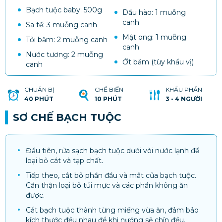
Bạch tuộc baby
: 500g
Dầu hào: 1 muỗng
canh
Sa tế: 3 muỗng canh
Mật ong: 1 muỗng
Tỏi băm: 2 muỗng canh
canh
Nước tương: 2 muỗng
Ớt băm (tùy khẩu vị)
canh
CHUẨN BỊ
CHẾ BIẾN
KHẨU PHẦN
40 PHÚT
10 PHÚT
3 - 4 NGƯỜI
SƠ CHẾ BẠCH TUỘC
Đầu tiên, rửa sạch bạch tuộc dưới vòi nước lạnh để
loại bỏ cát và tạp chất.
Tiếp theo, cắt bỏ phần đầu và mắt của bạch tuộc.
Cẩn thận loại bỏ túi mực và các phần không ăn
được.
Cắt bạch tuộc thành từng miếng vừa ăn, đảm bảo
kích thước đều nhau để khi nướng sẽ chín đều.