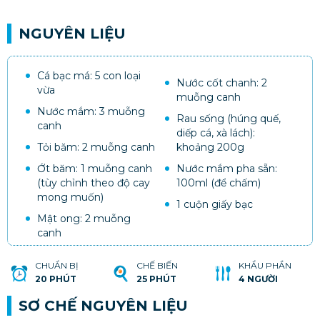
NGUYÊN LIỆU
Cá bạc má: 5 con loại
Nước cốt chanh: 2
vừa
muỗng canh
Nước mắm: 3 muỗng
Rau sống (húng quế,
canh
diếp cá, xà lách):
Tỏi băm: 2 muỗng canh
khoảng 200g
Ớt băm: 1 muỗng canh
Nước mắm pha sẵn:
(tùy chỉnh theo độ cay
100ml (để chấm)
mong muốn)
1 cuộn giấy bạc
Mật ong: 2 muỗng
canh
CHUẨN BỊ
CHẾ BIẾN
KHẨU PHẦN
20 PHÚT
25 PHÚT
4 NGƯỜI
SƠ CHẾ NGUYÊN LIỆU