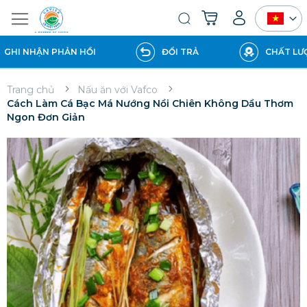
Giỏ hàng của tôi
Tìm
kiếm
 NHẬN PHẢN HỒI
ĐỔI TRẢ
CHẤT LƯỢNG
Trang chủ
Nấu ăn với Vafco
Cách Làm Cá Bạc Má Nướng Nồi Chiên Không Dầu Thơm
Ngon Đơn Giản