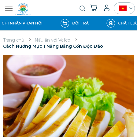
Giỏ hàng của tôi
Tìm
kiếm
I NHẬN PHẢN HỒI
ĐỔI TRẢ
CHẤT LƯỢNG
Trang chủ
Nấu ăn với Vafco
Cách Nướng Mực 1 Nắng Bằng Cồn Độc Đáo