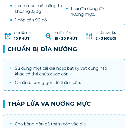
1 con mực một nắng to
1 cái đĩa dùng để
khoảng 350g
nướng mực​​.
1 hộp cồn 90 độ
CHUẨN BỊ
CHẾ BIẾN
KHẨU PHẦN
10 PHÚT
15 - 20 PHÚT
2 - 3 NGƯỜI
CHUẨN BỊ ĐĨA NƯỚNG
Sử dụng một cái đĩa hoặc bất kỳ vật dụng nào
khác có thể chứa được cồn.
Chuẩn bị bông gòn để thấm cồn.
THẮP LỬA VÀ NƯỚNG MỰC
Cho bông gòn đã thấm cồn vào đĩa.