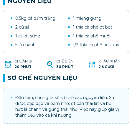
NGUYÊN LIỆU
0.5kg cá dấm trắng
1 miếng gừng
2 củ sả
1 thìa cà phê ớt bột
1 củ ớt sừng
1 thìa cà phê muối
5 lá chanh
1/2 thìa cà phê tiêu xay
CHUẨN BỊ
CHẾ BIẾN
KHẨU PHẦN
20 PHÚT
30 PHÚT
2 NGƯỜI
SƠ CHẾ NGUYÊN LIỆU
Đầu tiên, chúng ta sẽ sơ chế các nguyên liệu. Sả
được đập dập và băm nhỏ; ớt cần thái lát và bỏ
hạt; lá chanh và gừng thái nhỏ. Việc này giúp gia vị
thấm đều vào cá khi nướng.