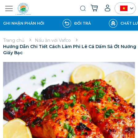
Giỏ hàng của tôi
Tìm
kiếm
HI NHẬN PHẢN HỒI
ĐỔI TRẢ
CHẤT LƯỢN
Trang chủ
Nấu ăn với Vafco
Hướng Dẫn Chi Tiết Cách Làm Phi Lê Cá Dấm Sả Ớt Nướng
Giấy Bạc