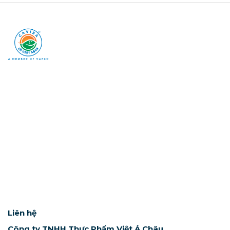
Liên hệ
Công ty TNHH Thực Phẩm Việt Á Châu