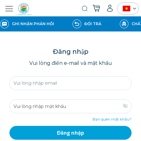
Giỏ hàng của tôi
Tìm
kiếm
GHI NHẬN PHẢN HỒI
ĐỔI TRẢ
CHẤT
Đăng nhập
Vui lòng điền e-mail và mật khẩu
Bạn quên mật khẩu?
Đăng nhập