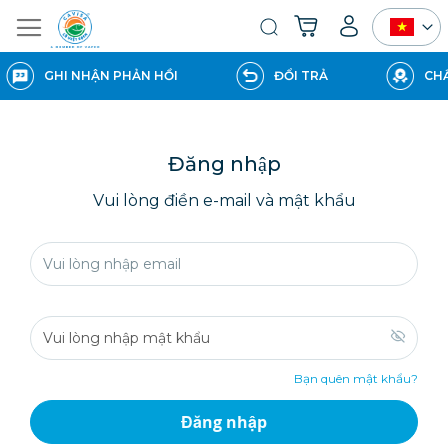
Giỏ hàng của tôi
Tìm
kiếm
GHI NHẬN PHẢN HỒI
ĐỔI TRẢ
CHẤ
Đăng nhập
Vui lòng điền e-mail và mật khẩu
Bạn quên mật khẩu?
Đăng nhập