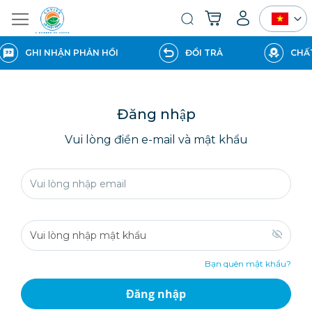
Giỏ hàng của tôi
Tìm
kiếm
GHI NHẬN PHẢN HỒI
ĐỔI TRẢ
CHẤT
Đăng nhập
Vui lòng điền e-mail và mật khẩu
Bạn quên mật khẩu?
Đăng nhập