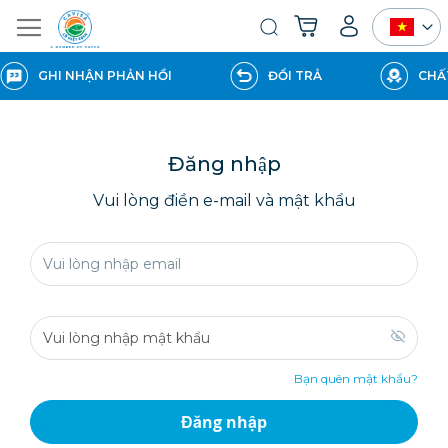
Giỏ hàng của tôi
Tìm
kiếm
GHI NHẬN PHẢN HỒI
ĐỔI TRẢ
CHẤT
Đăng nhập
Vui lòng điền e-mail và mật khẩu
Bạn quên mật khẩu?
Đăng nhập