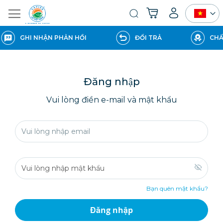
Giỏ hàng của tôi
Tìm
kiếm
GHI NHẬN PHẢN HỒI
ĐỔI TRẢ
CHẤ
Đăng nhập
Vui lòng điền e-mail và mật khẩu
Bạn quên mật khẩu?
Đăng nhập