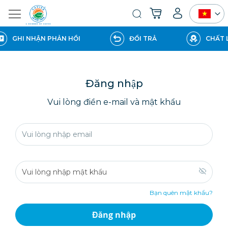
Giỏ hàng của tôi
Tìm
kiếm
GHI NHẬN PHẢN HỒI
ĐỔI TRẢ
CHẤT 
Đăng nhập
Vui lòng điền e-mail và mật khẩu
Bạn quên mật khẩu?
Đăng nhập