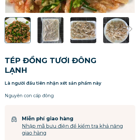
Chuyển
đến
phần
TÉP ĐỒNG TƯƠI ĐÔNG
đầu
LẠNH
của
thư
Là người đầu tiên nhận xét sản phẩm này
viện
hình
Nguyên con cấp đông
ảnh
Miễn phí giao hàng
Nhập mã bưu điện để kiểm tra khả năng
giao hàng